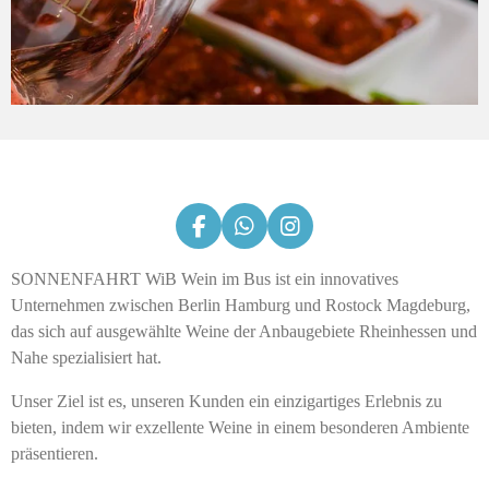
F
W
I
a
h
n
c
a
s
SONNENFAHRT WiB Wein im Bus ist ein innovatives
e
t
t
Unternehmen zwischen Berlin Hamburg und Rostock Magdeburg,
b
s
a
das sich auf ausgewählte Weine der Anbaugebiete Rheinhessen und
o
A
g
Nahe spezialisiert hat.
o
p
r
k
p
a
m
Unser Ziel ist es, unseren Kunden ein einzigartiges Erlebnis zu
bieten, indem wir exzellente Weine in einem besonderen Ambiente
präsentieren.