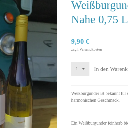
Weißburgund
Nahe 0,75 L
9,90 €
zzgl. Versandkosten
In den Warenk
Weißburgunder ist bekannt für 
harmonischen Geschmack.
Ein Weißburgunder feinherb bie